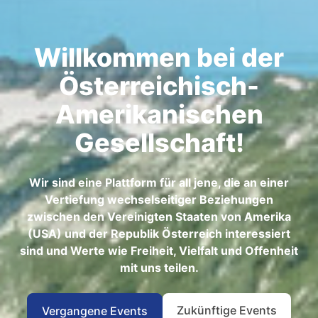
Willkommen bei der
Österreichisch-
Amerikanischen
Gesellschaft!
Wir sind eine Plattform für all jene, die an einer
Vertiefung wechselseitiger Beziehungen
zwischen den Vereinigten Staaten von Amerika
(USA) und der Republik Österreich interessiert
sind und Werte wie Freiheit, Vielfalt und Offenheit
mit uns teilen.
Zukünftige Events
Vergangene Events