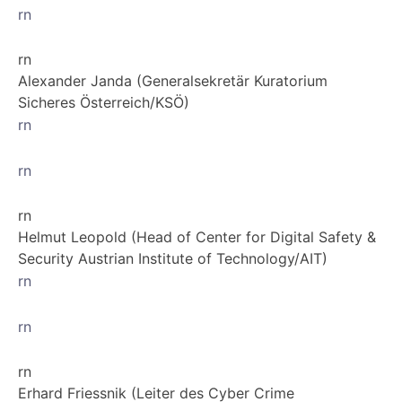
rn
rn
Alexander Janda (Generalsekretär Kuratorium
Sicheres Österreich/KSÖ)
rn
rn
rn
Helmut Leopold (Head of Center for Digital Safety &
Security Austrian Institute of Technology/AIT)
rn
rn
rn
Erhard Friessnik (Leiter des Cyber Crime