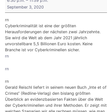
6:30 p.m.
–
11:59 p.m.
und
September 3, 2020
Buchpräsentation
"Inte
rn
et
Cyberkriminalität ist eine der größten
of
Herausforderungen der nächsten zwei Jahrzehnte.
Crimes"
Sie wird die Welt ab dem Jahr 2021 jährlich
mit
unvorstellbare 5,5 Billionen Euro kosten. Keine
Gerald
Branche ist vor Cyberkriminellen sicher.
Reischl
rn
rn
rn
Gerald Reischl liefert in seinem neuen Buch „Inte et of
Crimes“ (Redline-Verlag) den bislang größten
Überblick an evidenzbasierten Fakten über die Welt
der Cyberkriminellen und ihrer Methoden. Er zeigt mit
welchen Szenarien wir alle rechnen müssen, wie man