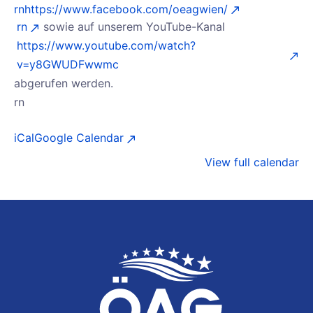
rn
https://www.facebook.com/oeagwien/
rn
sowie auf unserem YouTube-Kanal
https://www.youtube.com/watch?
v=y8GWUDFwwmc
abgerufen werden.
rn
iCal
Google Calendar
View full calendar