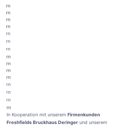
rn
rn
rn
rn
rn
rn
rn
rn
rn
rn
rn
rn
rn
rn
rn
In Kooperation mit unserem
Firmenkunden
Freshfields Bruckhaus Deringer
und unserem