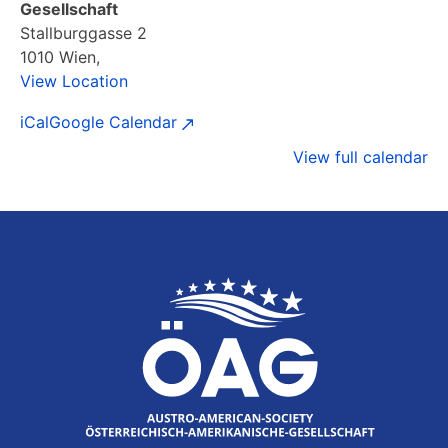
Gesellschaft
Stallburggasse 2
1010 Wien
,
View Location
iCal
Google Calendar
View full calendar