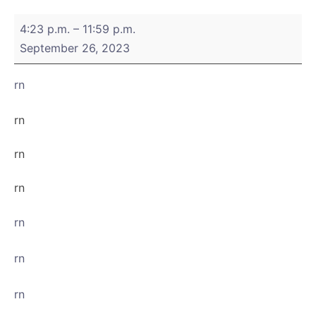
Super
4:23 p.m.
–
11:59 p.m.
Tuesday
September 26, 2023
"Künstliche
Intelligenz:
rn
Regulierung
vs.
rn
Innovation
mit
rn
Blick
auf
rn
den
AI
rn
Act"
rn
rn