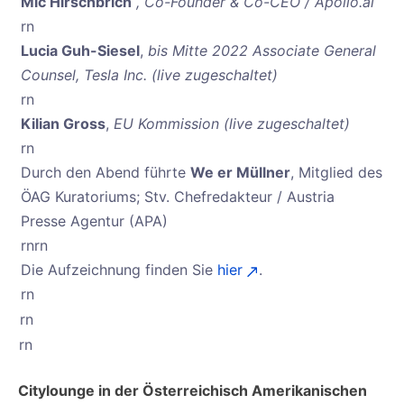
Mic Hirschbrich
, Co-Founder & Co-CEO / Apollo.ai
rn
Lucia Guh-Siesel
,
bis Mitte 2022 Associate General
Counsel, Tesla Inc. (live zugeschaltet)
rn
Kilian Gross
,
EU Kommission (live zugeschaltet)
rn
Durch den Abend führte
We er Müllner
, Mitglied des
ÖAG Kuratoriums; Stv. Chefredakteur / Austria
Presse Agentur (APA)
rnrn
Die Aufzeichnung finden Sie
hier
.
rn
rn
rn
Citylounge in der Österreichisch Amerikanischen