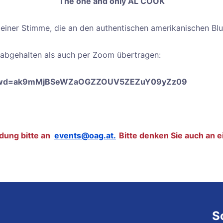
The one and only AL COOK
einer Stimme, die an den authentischen amerikanischen Blu
 abgehalten als auch per Zoom übertragen:
8?pwd=ak9mMjBSeWZaOGZZOUV5ZEZuY09yZz09
dung bitte an
events@oag.at.
Bitte denken Sie auch an 
S