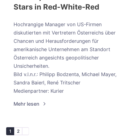
Stars in Red-White-Red
Hochrangige Manager von US-Firmen
diskutierten mit Vertretern Österreichs über
Chancen und Herausforderungen für
amerikanische Unternehmen am Standort
Österreich angesichts geopolitischer
Unsicherheiten.
Bild v.l.n.r.: Philipp Bodzenta, Michael Mayer,
Sandra Baierl, René Tritscher
Medienpartner: Kurier
Mehr lesen
Seitennummerierung
der
1
2
Next