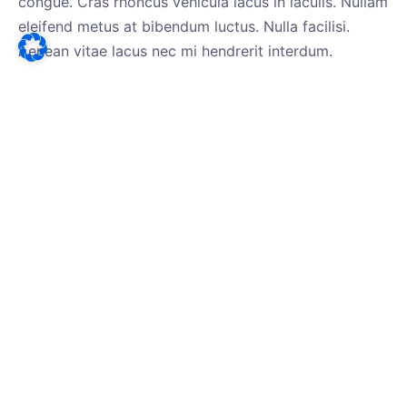
congue. Cras rhoncus vehicula lacus in iaculis. Nullam
eleifend metus at bibendum luctus. Nulla facilisi.
Aenean vitae lacus nec mi hendrerit interdum.
Headline
Lorem ipsum dolor sit amet, consectetur adipiscing
elit. In aliquet augue non orci faucibus maximus.
Pellentesque ultricies elementum sapien et commodo.
Morbi ac nisl tincidunt, porttitor ante id, congue
neque. Suspendisse aliquam accumsan nulla, a
volutpat eros bibendum a. Vestibulum lacinia ac
massa in iaculis.rnrnu0026nbsp;rnrnVestibulum
ultricies sit amet lacus dapibus sodales. Donec