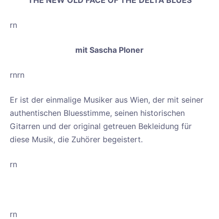
THE NEW OLD FACE OF THE
DELTA BLUES
of
the
rn
Delta
Blues
mit Sascha Ploner
rnrn
Er ist der einmalige Musiker aus Wien, der mit seiner
authentischen Bluesstimme, seinen historischen
Gitarren und der original getreuen Bekleidung für
diese Musik, die Zuhörer begeistert.
rn
rn