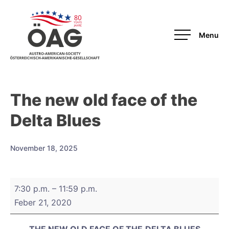
OAG
The new old face of the
Delta Blues
November 18, 2025
The
7:30 p.m.
–
11:59 p.m.
new
Feber 21, 2020
old
face